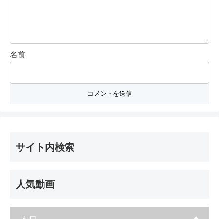
名前
サイト内検索
人気動画