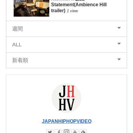
Videos
Statement(Ambience Hill
trailer)
1 view
週間
ALL
新着順
JAPANHIPHOPVIDEO