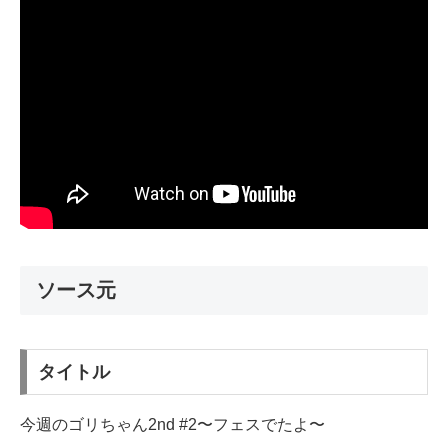
ソース元
タイトル
今週のゴリちゃん2nd #2〜フェスでたよ〜