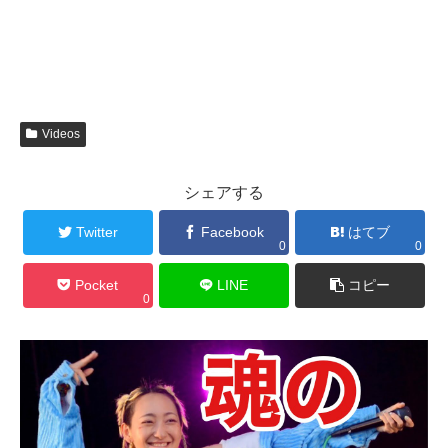
Videos
シェアする
Twitter
Facebook
はてブ
0
0
Pocket
LINE
コピー
0