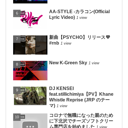
AA-STYLE -カラコン(Official
Videos
Lyric Video)
1 view
新曲【PSYCHO】リリース💜
Videos
#rnb
1 view
New K-Green Sky
1 view
Videos
DJ KENSEI
Videos
feat.stillichimiya【PV】Khane
Whistle Reprise (JRP のテー
マ)
1 view
コロナで無職になった親のため
Videos
に下北沢でチーズソフトクリー
ム専門店を始めました
1 view