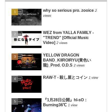
why so serious pro. zooice
2
Videos
views
WEZ from YALLA FAMILY -
Videos
"TREND" [Official Music
Video]
2 views
YELLOW DRAGON
Videos
BAND_KIIROIRYU(黄色い
龍)_Prod. O.D.S
2 views
RAW-T - 殺し屋とコイン
1 view
Videos
『1月28日公開』hI-sO：
Videos
Burning36℃
1 view