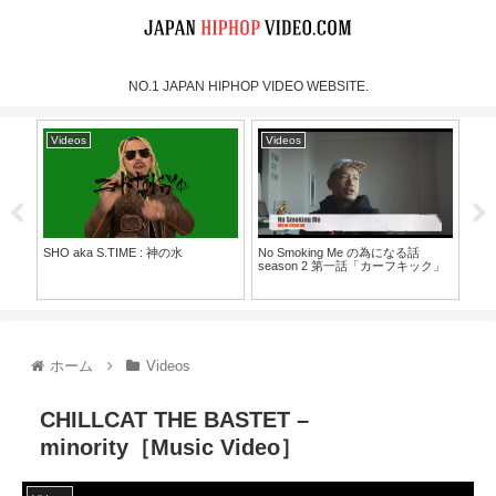
NO.1 JAPAN HIPHOP VIDEO WEBSITE.
Videos
Videos
Vi
SHO aka S.TIME : 神の水
No Smoking Me の為になる話
MOO
season 2 第一話「カーフキック」
Mus
30）
ホーム
Videos
CHILLCAT THE BASTET –
minority［Music Video］