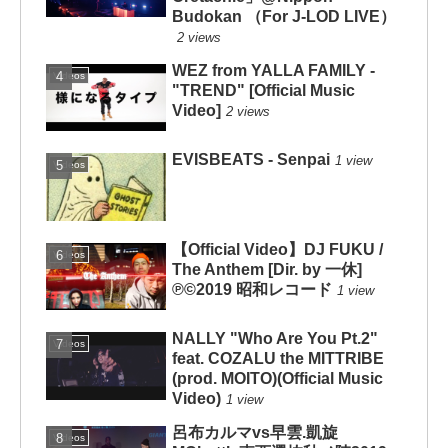
Budokan （For J-LOD LIVE）
2 views
WEZ from YALLA FAMILY -
Videos
"TREND" [Official Music
Video]
2 views
EVISBEATS - Senpai
1 view
Videos
【Official Video】DJ FUKU /
Videos
The Anthem [Dir. by 一休]
℗©2019 昭和レコード
1 view
NALLY "Who Are You Pt.2"
Videos
feat. COZALU the MITTRIBE
(prod. MOITO)(Official Music
Video)
1 view
呂布カルマvs早雲.凱旋
Videos