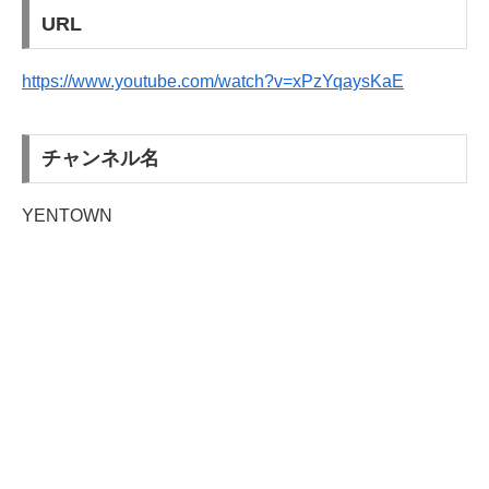
URL
https://www.youtube.com/watch?v=xPzYqaysKaE
チャンネル名
YENTOWN