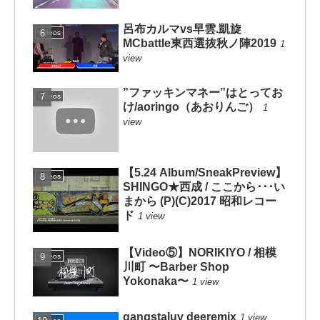
呂布カルマvs早雲.凱旋
Videos
MCbattle東西選抜秋ノ陣2019
1
view
”ファッキンマネー”はとってお
Videos
け/aoringo（あおりんご）
1
view
【5.24 Album/SneakPreview】
Videos
SHINGO★西成 / ここから･･･い
まから (P)(C)2017 昭和レコー
ド
1 view
【Video⑤】NORIKIYO / 相模
Videos
川町 〜Barber Shop
Yokonaka〜
1 view
gangstaluv deeremix
1 view