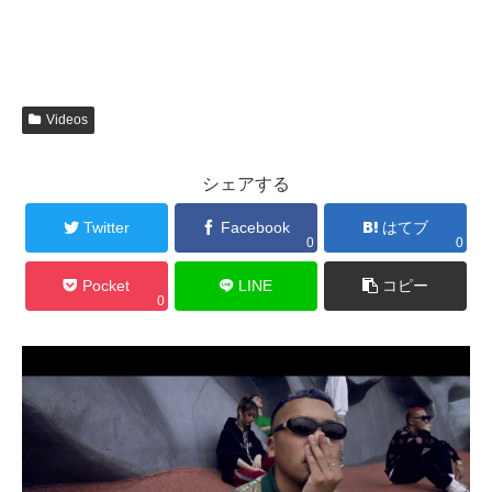
Videos
シェアする
Twitter
Facebook
はてブ
0
0
Pocket
LINE
コピー
0