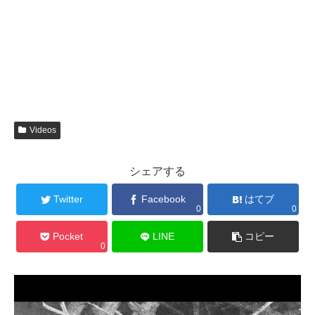
Videos
シェアする
Twitter
Facebook
はてブ
0
0
Pocket
LINE
コピー
0