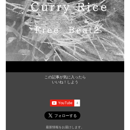
この記事が気に入ったら
いいね！しよう
最新情報をお届けします。