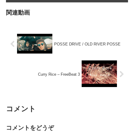
関連動画
POSSE DRIVE / OLD RIVER POSSE
Curry Rice – FreeBeat 3
コメント
コメントをどうぞ