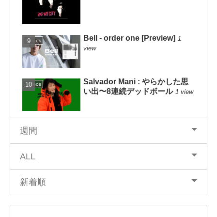
Bell - order one [Preview]
1
Videos
view
Salvador Mani : やらかした思
Videos
い出〜8連続デッドボール
1 view
週間
ALL
新着順