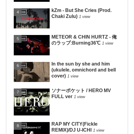
kZm - But She Cries (Prod.
Videos
Chaki Zulu)
1 view
METEOR & CHIN HURTZ - 俺
Videos
のラップ:Burning36℃
1 view
In the sun by she and him
Videos
(ukulele, omnichord and bell
cover)
1 view
ソナーポケット / HERO MV
Videos
FULL ver
1 view
RAP MY CITY(Fickle
Videos
REMIX)/DJ U-ICHI
1 view