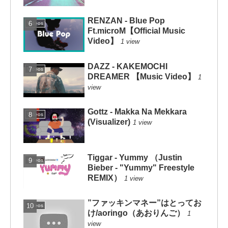
RENZAN - Blue Pop
Videos
Ft.microM【Official Music
Video】
1 view
DAZZ - KAKEMOCHI
Videos
DREAMER 【Music Video】
1
view
Gottz - Makka Na Mekkara
Videos
(Visualizer)
1 view
Tiggar - Yummy （Justin
Videos
Bieber - "Yummy" Freestyle
REMIX）
1 view
”ファッキンマネー”はとってお
Videos
け/aoringo（あおりんご）
1
view