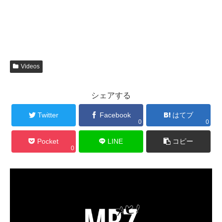
Videos
シェアする
Twitter
Facebook
はてブ
0
0
Pocket
LINE
コピー
0