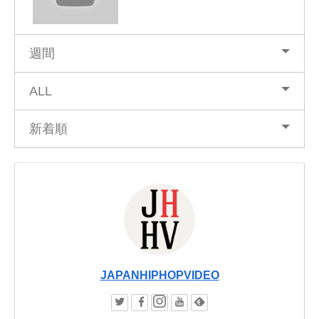
週間
ALL
新着順
JAPANHIPHOPVIDEO