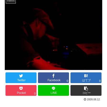
Videos
Twitter
Facebook
はてブ
0
0
Pocket
LINE
コピー
0
2009.08.12