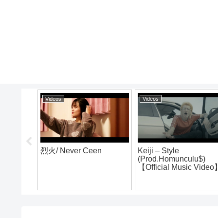
Videos
Videos
K.凱旋MC
烈火- Life is diggin
夏ノ陣
(prod by DJ K-TEE)
[MV] Monthly Final /
【official music video】
BAYHOOD feat. サイ
レス上野 & Crack Shor