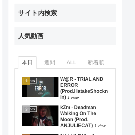
サイト内検索
人気動画
本日
週間
ALL
新着順
W@R - TRIAL AND
Videos
ERROR
(Prod.HatakeShockn
in)
1 view
kZm - Deadman
Videos
Walking On The
Moon (Prod.
ANJULIECAT)
1 view