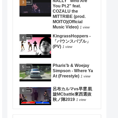
NALLY "Who Are
Videos
You Pt.2" feat.
COZALU the
MITTRIBE (prod.
MOITO)(Official
Music Video)
1 view
KingrassHoppers -
Videos
「バウンスバブル」
(PV)
1 view
Pharis'b & Woejay
Videos
Simpson - Where Ya
At (Freestyle)
1 view
呂布カルマvs早雲.凱
Videos
旋MCbattle東西選抜
秋ノ陣2019
1 view