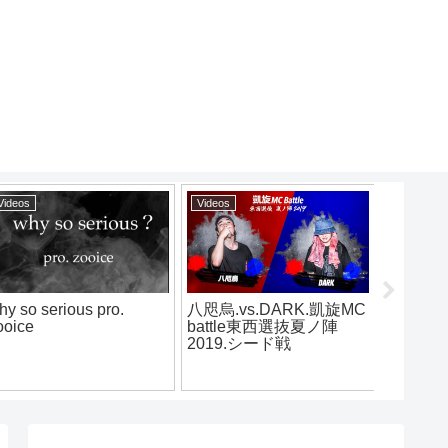
Videos
Videos
Videos
3 Til Bravo
烈火/ Ne
2on2 MC BATTLE vol.4