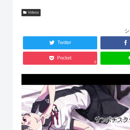
Videos
シ
Twitter
Pocket
0