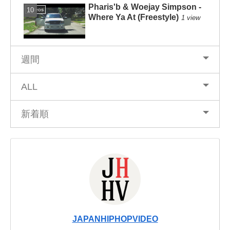
Pharis'b & Woejay Simpson -
Videos
Where Ya At (Freestyle)
1 view
週間
ALL
新着順
JAPANHIPHOPVIDEO