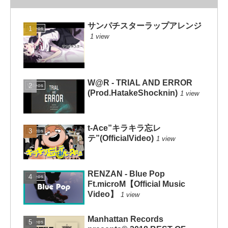
サンパチスターラップアレンジ
Videos
1 view
W@R - TRIAL AND ERROR
Videos
(Prod.HatakeShocknin)
1 view
t-Ace”キラキラ忘レ
Videos
テ”(OfficialVideo)
1 view
RENZAN - Blue Pop
Videos
Ft.microM【Official Music
Video】
1 view
Manhattan Records
Videos