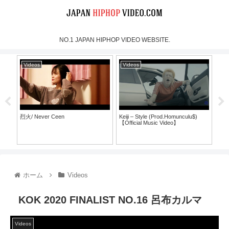
NO.1 JAPAN HIPHOP VIDEO WEBSITE.
Videos
Videos
Vi
烈火/ Never Ceen
Keiji – Style (Prod.Homunculu$)
SH
【Official Music Video】
ラ
ホーム
Videos
KOK 2020 FINALIST NO.16 呂布カルマ
Videos