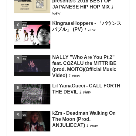
presents® 2018 BEST OF
JAPANESE HIP HOP MIX
1
view
KingrassHoppers - 「バウンス
Videos
バブル」 (PV)
1 view
NALLY "Who Are You Pt.2"
Videos
feat. COZALU the MITTRIBE
(prod. MOITO)(Official Music
Video)
1 view
Lil YamaGucci - CALL FORTH
Videos
THE DEVIL
1 view
kZm - Deadman Walking On
Videos
The Moon (Prod.
ANJULIECAT)
1 view