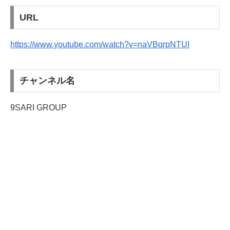
URL
https://www.youtube.com/watch?v=naVBqrpNTUI
チャンネル名
9SARI GROUP