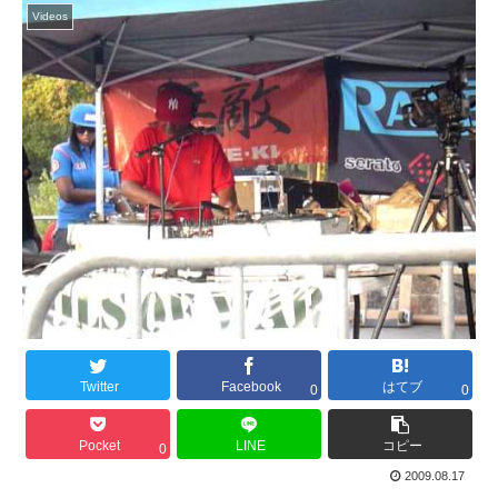
Videos
Twitter
Facebook
はてブ
0
0
Pocket
LINE
コピー
0
2009.08.17