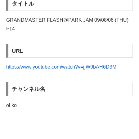
タイトル
GRANDMASTER FLASH@PARK JAM 09/08/06 (THU)
Pt.4
URL
https://www.youtube.com/watch?v=jjW9bAH6D3M
チャンネル名
ol ko