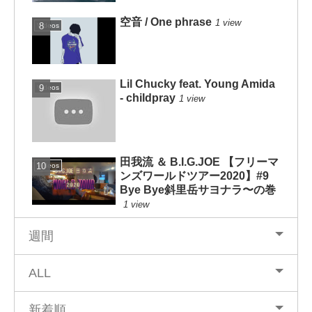
空音 / One phrase
1 view
Videos
Lil Chucky feat. Young Amida
Videos
- childpray
1 view
田我流 ＆ B.I.G.JOE 【フリーマ
Videos
ンズワールドツアー2020】#9
Bye Bye斜里岳サヨナラ〜の巻
1 view
週間
ALL
新着順