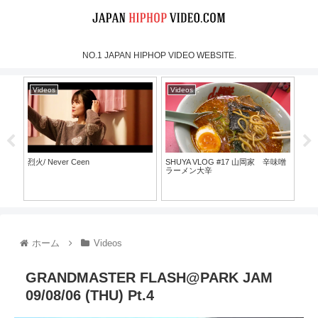
NO.1 JAPAN HIPHOP VIDEO WEBSITE.
Videos
Videos
Vi
烈火/ Never Ceen
SHUYA VLOG #17 山岡家 辛味噌
NIdr
ラーメン大辛
@T
ホーム
Videos
GRANDMASTER FLASH@PARK JAM
09/08/06 (THU) Pt.4