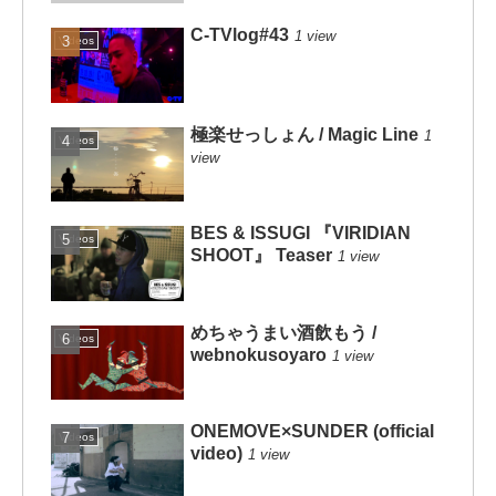
C-TVlog#43
1 view
Videos
極楽せっしょん / Magic Line
1
Videos
view
BES & ISSUGI 『VIRIDIAN
Videos
SHOOT』 Teaser
1 view
めちゃうまい酒飲もう /
Videos
webnokusoyaro
1 view
ONEMOVE×SUNDER (official
Videos
video)
1 view