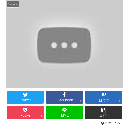
Videos
Twitter
Facebook
はてブ
0
0
Pocket
LINE
コピー
0
2021.07.22