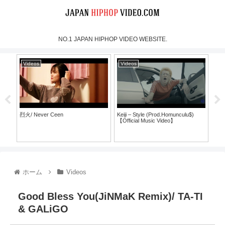
NO.1 JAPAN HIPHOP VIDEO WEBSITE.
Videos
Videos
Vi
烈火/ Never Ceen
Keiji – Style (Prod.Homunculu$)
SH
【Official Music Video】
ラ
ホーム
Videos
Good Bless You(JiNMaK Remix)/ TA-TI
& GALiGO