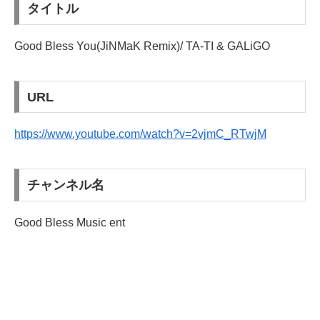
タイトル
Good Bless You(JiNMaK Remix)/ TA-TI & GALiGO
URL
https://www.youtube.com/watch?v=2vjmC_RTwjM
チャンネル名
Good Bless Music ent