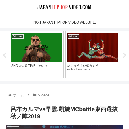
NO.1 JAPAN HIPHOP VIDEO WEBSITE.
Videos
Videos
Vi
SHO aka S.TIME : 神の水
めちゃうまい酒飲もう /
Cre
webnokusoyaro
Live
Ore
30）
（Fo
ホーム
Videos
呂布カルマvs早雲.凱旋MCbattle東西選抜
秋ノ陣2019