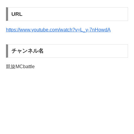
URL
https://www.youtube.com/watch?v=L_y-7nHowdA
チャンネル名
凱旋MCbattle