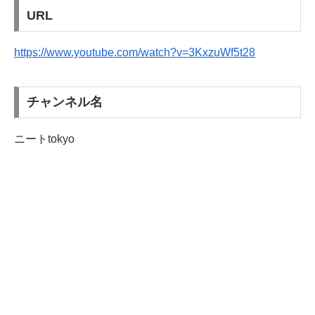
URL
https://www.youtube.com/watch?v=3KxzuWf5t28
チャンネル名
ニートtokyo