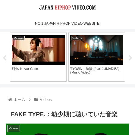
NO.1 JAPAN HIPHOP VIDEO WEBSITE.
Videos
Videos
Vi
烈火/ Never Ceen
TYOSiN – 陰陽 (feat. JUMADIBA)
SH
(Music Video)
ラ
ホーム
Videos
FAKE TYPE. : 幼少期に聴いていた音楽
Videos