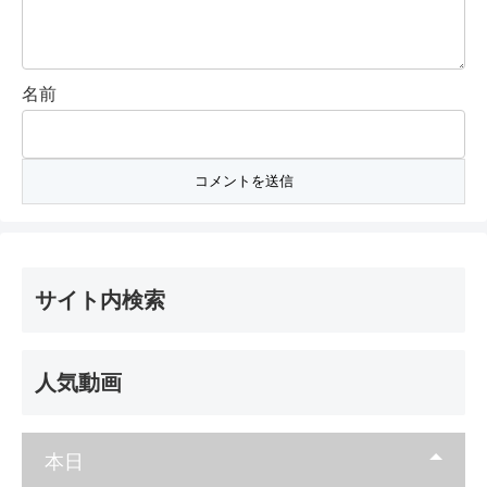
名前
サイト内検索
人気動画
本日