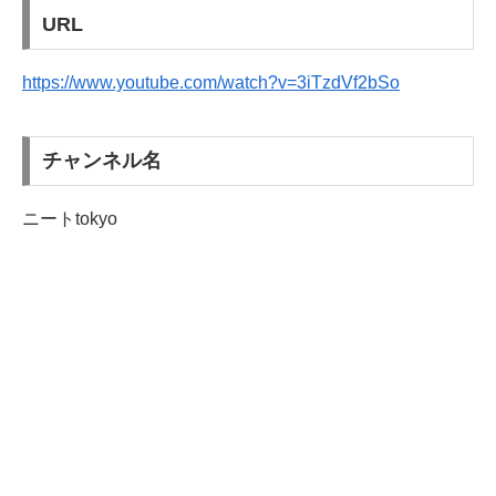
URL
https://www.youtube.com/watch?v=3iTzdVf2bSo
チャンネル名
ニートtokyo