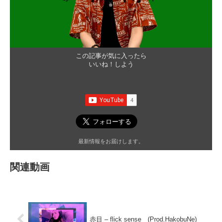
この記事が気に入ったら
いいね！しよう
最新情報をお届けします。
関連動画
赤目 – flick sense (Prod.HakobuNe)