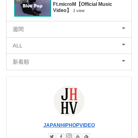
Ft.microM【Official Music
Video】
1 view
週間
ALL
新着順
JAPANHIPHOPVIDEO