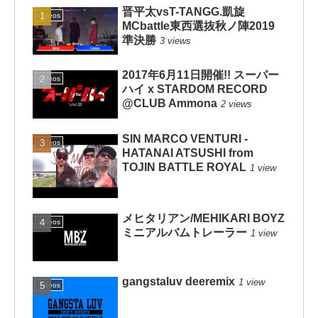
晋平太vsT-TANGG.凱旋
Videos
MCbattle東西選抜秋ノ陣2019
準決勝
3 views
2017年6月11日開催!! スーパー
Videos
ハイ x STARDOM RECORD
@CLUB Ammona
2 views
SIN MARCO VENTURI -
Videos
HATANAI ATSUSHI from
TOJIN BATTLE ROYAL
1 view
メヒタリアン/MEHIKARI BOYZ
Videos
ミニアルバムトレーラー
1 view
gangstaluv deeremix
1 view
Videos