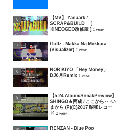
【MV】 Yasuark /
Videos
SCRAP&BUILD [
※NEOGEO改修版 ]
1 view
Gottz - Makka Na Mekkara
Videos
(Visualizer)
1 view
NORIKIYO 「Hey Money」
Videos
DJ6月Remix
1 view
【5.24 Album/SneakPreview】
Videos
SHINGO★西成 / ここから･･･い
まから (P)(C)2017 昭和レコー
ド
1 view
RENZAN - Blue Pop
Videos