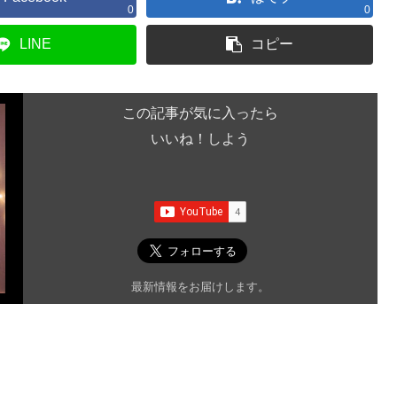
0
0
LINE
コピー
この記事が気に入ったら
いいね！しよう
最新情報をお届けします。