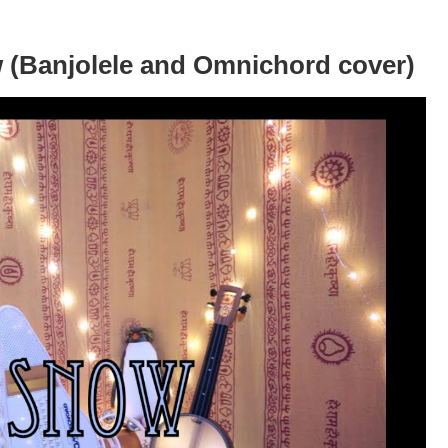
ow (Banjolele and Omnichord cover)