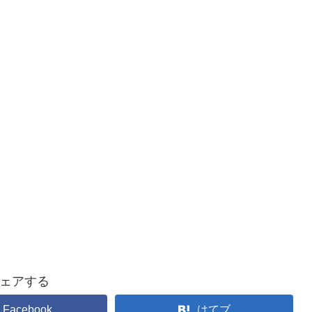
ェアする
Facebook
はてブ