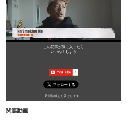
この記事が気に入ったら
いいね！しよう
最新情報をお届けします。
関連動画