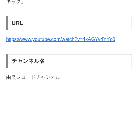
キック」
URL
https://www.youtube.com/watch?v=4kAGYv4YYc0
チャンネル名
由良レコードチャンネル