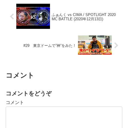
ふぁんく vs CIMA / SPOTLIGHT 2020
MC BATTLE (2020年12月13日)
#29 東京ドームで”神”をみた！
コメント
コメントをどうぞ
コメント