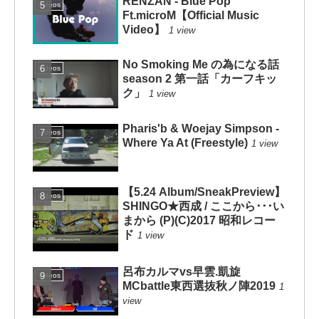
RENZAN - Blue Pop
Videos
Ft.microM【Official Music
Video】
1 view
No Smoking Me の為になる話
Videos
season 2 第一話「カーフキッ
ク」
1 view
Pharis'b & Woejay Simpson -
Videos
Where Ya At (Freestyle)
1 view
【5.24 Album/SneakPreview】
Videos
SHINGO★西成 / ここから･･･い
まから (P)(C)2017 昭和レコー
ド
1 view
呂布カルマvs早雲.凱旋
Videos
MCbattle東西選抜秋ノ陣2019
1
view