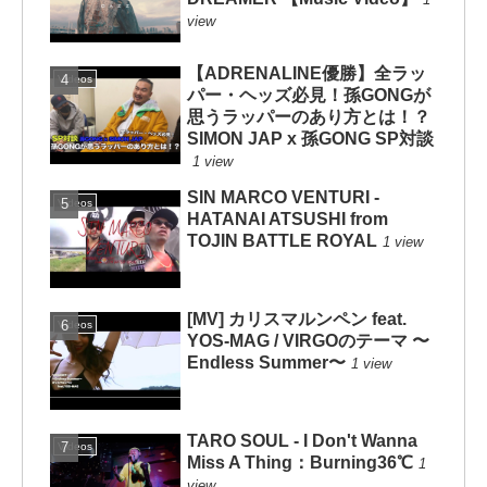
view
【ADRENALINE優勝】全ラッ
Videos
パー・ヘッズ必見！孫GONGが
思うラッパーのあり方とは！？
SIMON JAP x 孫GONG SP対談
1 view
SIN MARCO VENTURI -
Videos
HATANAI ATSUSHI from
TOJIN BATTLE ROYAL
1 view
[MV] カリスマルンペン feat.
Videos
YOS-MAG / VIRGOのテーマ 〜
Endless Summer〜
1 view
TARO SOUL - I Don't Wanna
Videos
Miss A Thing：Burning36℃
1
view