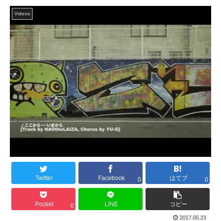
Videos
Twitter
Facebook
はてブ
0
0
Pocket
LINE
コピー
0
2017.05.23