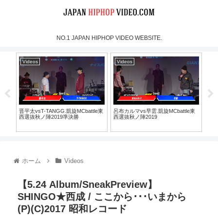
NO.1 JAPAN HIPHOP VIDEO WEBSITE.
Videos
Videos
Vi
日
晋平太vsT-TANGG.凱旋MCbattle東
呂布カルマvs早雲.凱旋MCbattle東
why 
西選抜秋ノ陣2019準決勝
西選抜秋ノ陣2019
ホーム
Videos
【5.24 Album/SneakPreview】
SHINGO★西成 / ここから･･･いまから
(P)(C)2017 昭和レコード