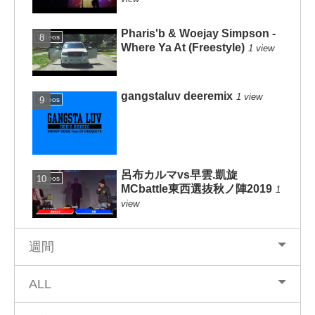
Pharis'b & Woejay Simpson -
Videos
Where Ya At (Freestyle)
1 view
gangstaluv deeremix
1 view
Videos
呂布カルマvs早雲.凱旋
Videos
MCbattle東西選抜秋ノ陣2019
1
view
週間
ALL