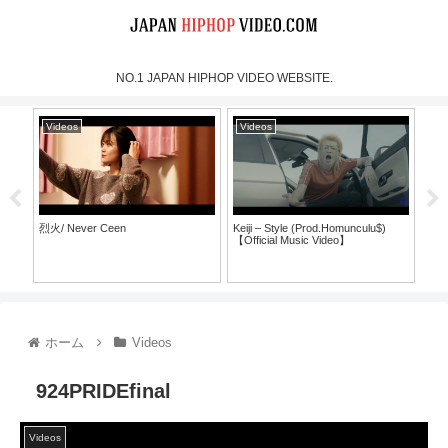
NO.1 JAPAN HIPHOP VIDEO WEBSITE.
Videos
Videos
Vi
烈火/ Never Ceen
Keiji – Style (Prod.Homunculu$)
SH
【Official Music Video】
ラ
ホーム
Videos
924PRIDEfinal
Videos