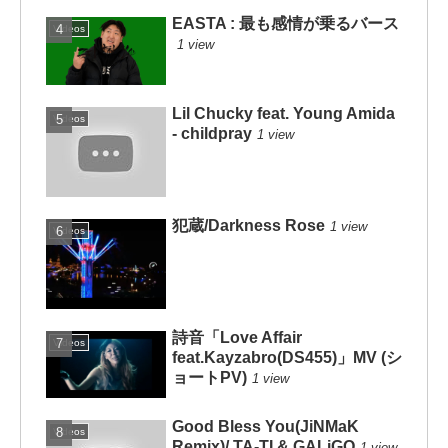
EASTA : 最も感情が乗るバース
Videos
1 view
Lil Chucky feat. Young Amida
Videos
- childpray
1 view
犯蔵/Darkness Rose
1 view
Videos
詩音「Love Affair
Videos
feat.Kayzabro(DS455)」MV (シ
ョートPV)
1 view
Good Bless You(JiNMaK
Videos
Remix)/ TA-TI & GALiGO
1 view