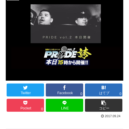
Twitter
Facebook
はてブ
0
0
Pocket
LINE
コピー
0
2017.09.24