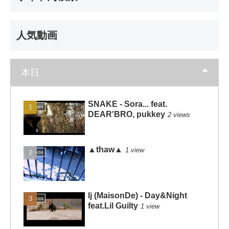
人気動画
本日
SNAKE - Sora... feat.
Videos
DEAR'BRO, pukkey
2 views
▲thaw▲
1 view
Videos
lj (MaisonDe) - Day&Night
Videos
feat.Lil Guilty
1 view