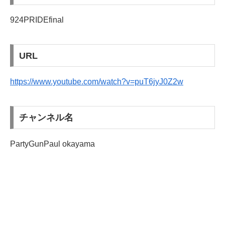
924PRIDEfinal
URL
https://www.youtube.com/watch?v=puT6jyJ0Z2w
チャンネル名
PartyGunPaul okayama