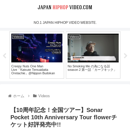
NO.1 JAPAN HIPHOP VIDEO WEBSITE.
Videos
Videos
Vi
Creepy Nuts One Man
No Smoking Me の為になる話
MOO
Live「Katsute Tensaidatta
season 2 第一話「カーフキック」
Mus
Oretachie」@Nippon Budokan
30）
（For J-LOD LIVE）
ホーム
Videos
【10周年記念！全国ツアー】Sonar
Pocket 10th Anniversary Tour flowerチ
ケット好評発売中!!