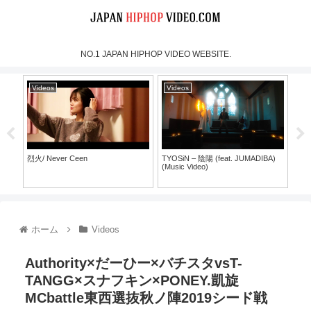
NO.1 JAPAN HIPHOP VIDEO WEBSITE.
Videos
Videos
Vi
烈火/ Never Ceen
TYOSiN – 陰陽 (feat. JUMADIBA)
Keij
(Music Video)
【Of
30）
ホーム
Videos
Authority×だーひー×バチスタvsT-
TANGG×スナフキン×PONEY.凱旋
MCbattle東西選抜秋ノ陣2019シード戦