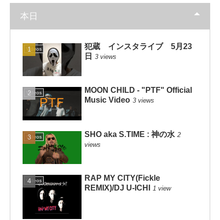
本日
犯蔵 インスタライブ 5月23
Videos
日
3 views
MOON CHILD - "PTF" Official
Videos
Music Video
3 views
SHO aka S.TIME : 神の水
2
Videos
views
RAP MY CITY(Fickle
Videos
REMIX)/DJ U-ICHI
1 view