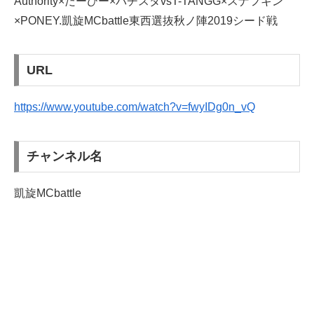
Authority×だーひー×バチスタvsT-TANGG×スナフキン
×PONEY.凱旋MCbattle東西選抜秋ノ陣2019シード戦
URL
https://www.youtube.com/watch?v=fwyIDg0n_vQ
チャンネル名
凱旋MCbattle