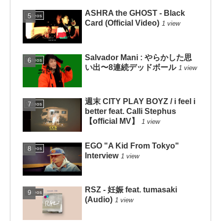
ASHRA the GHOST - Black
Videos
Card (Official Video)
1 view
Salvador Mani : やらかした思
Videos
い出〜8連続デッドボール
1 view
週末 CITY PLAY BOYZ / i feel i
Videos
better feat. Calli Stephus
【official MV】
1 view
EGO "A Kid From Tokyo"
Videos
Interview
1 view
RSZ - 妊娠 feat. tumasaki
Videos
(Audio)
1 view