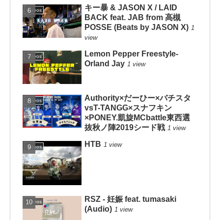
キー暴 & JASON X / LAID
Videos
BACK feat. JAB from 高槻
POSSE (Beats by JASON X)
1
view
Lemon Pepper Freestyle-
Videos
Orland Jay
1 view
Authority×だーひー×バチスタ
Videos
vsT-TANGG×スナフキン
×PONEY.凱旋MCbattle東西選
抜秋ノ陣2019シード戦
1 view
HTB
1 view
Videos
RSZ - 妊娠 feat. tumasaki
Videos
(Audio)
1 view