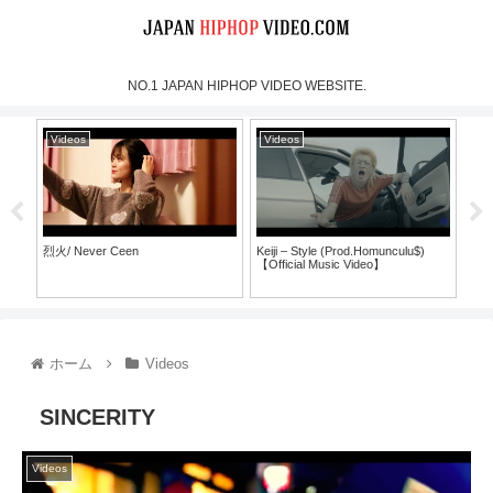
NO.1 JAPAN HIPHOP VIDEO WEBSITE.
Videos
Videos
Vi
烈火/ Never Ceen
Keiji – Style (Prod.Homunculu$)
SH
【Official Music Video】
ラ
ホーム
Videos
SINCERITY
Videos