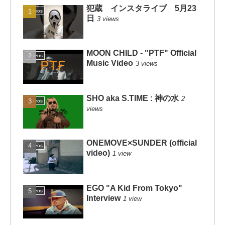
犯蔵 インスタライブ 5月23
Videos
日
3 views
MOON CHILD - "PTF" Official
Videos
Music Video
3 views
SHO aka S.TIME : 神の水
2
Videos
views
ONEMOVE×SUNDER (official
Videos
video)
1 view
EGO "A Kid From Tokyo"
Videos
Interview
1 view