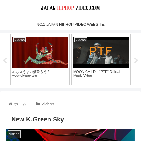
NO.1 JAPAN HIPHOP VIDEO WEBSITE.
Videos
Videos
Vi
めちゃうまい酒飲もう /
MOON CHILD – “PTF” Official
犯蔵
webnokusoyaro
Music Video
30）
ホーム
Videos
New K-Green Sky
Videos