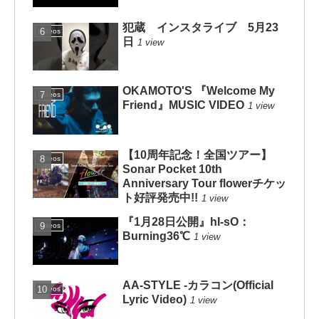
犯蔵 インスタライブ 5月23
Videos
日
1 view
OKAMOTO'S 『Welcome My
Videos
Friend』MUSIC VIDEO
1 view
【10周年記念！全国ツアー】
Videos
Sonar Pocket 10th
Anniversary Tour flowerチケッ
ト好評発売中!!
1 view
『1月28日公開』hI-sO：
Videos
Burning36℃
1 view
AA-STYLE -カラコン(Official
Videos
Lyric Video)
1 view