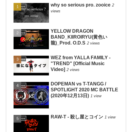
why so serious pro. zooice
2
Videos
views
YELLOW DRAGON
Videos
BAND_KIIROIRYU(黄色い
龍)_Prod. O.D.S
2 views
WEZ from YALLA FAMILY -
Videos
"TREND" [Official Music
Video]
2 views
DOPEMAN vs T-TANGG /
Videos
SPOTLIGHT 2020 MC BATTLE
(2020年12月13日)
1 view
RAW-T - 殺し屋とコイン
1 view
Videos