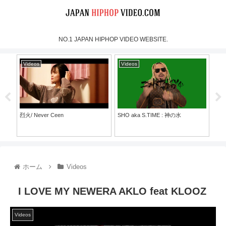
NO.1 JAPAN HIPHOP VIDEO WEBSITE.
Videos
Videos
Vi
烈火/ Never Ceen
SHO aka S.TIME : 神の水
SH
ラ
ホーム
Videos
I LOVE MY NEWERA AKLO feat KLOOZ
Videos