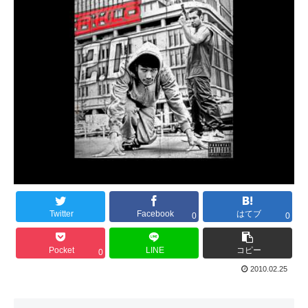
Twitter
Facebook
はてブ
0
0
Pocket
LINE
コピー
0
2010.02.25