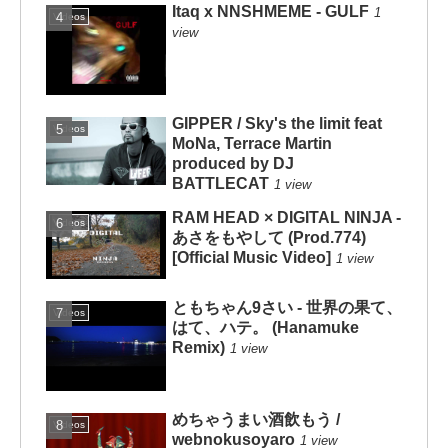
Itaq x NNSHMEME - GULF
1
Videos
view
GIPPER / Sky's the limit feat
Videos
MoNa, Terrace Martin
produced by DJ
BATTLECAT
1 view
RAM HEAD × DIGITAL NINJA -
Videos
あさをもやして (Prod.774)
[Official Music Video]
1 view
ともちゃん9さい - 世界の果て、
Videos
はて、ハテ。 (Hanamuke
Remix)
1 view
めちゃうまい酒飲もう /
Videos
webnokusoyaro
1 view