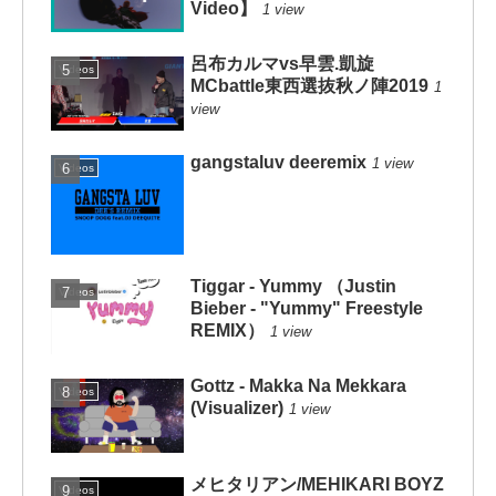
Video】
1 view
呂布カルマvs早雲.凱旋
Videos
MCbattle東西選抜秋ノ陣2019
1
view
gangstaluv deeremix
1 view
Videos
Tiggar - Yummy （Justin
Videos
Bieber - "Yummy" Freestyle
REMIX）
1 view
Gottz - Makka Na Mekkara
Videos
(Visualizer)
1 view
メヒタリアン/MEHIKARI BOYZ
Videos