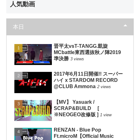
人気動画
本日
晋平太vsT-TANGG.凱旋
Videos
MCbattle東西選抜秋ノ陣2019
準決勝
3 views
2017年6月11日開催!! スーパー
Videos
ハイ x STARDOM RECORD
@CLUB Ammona
2 views
【MV】 Yasuark /
Videos
SCRAP&BUILD [
※NEOGEO改修版 ]
1 view
RENZAN - Blue Pop
Videos
Ft.microM【Official Music