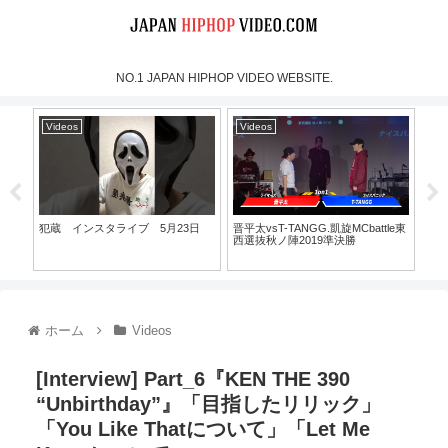
NO.1 JAPAN HIPHOP VIDEO WEBSITE.
Videos
Videos
Vi
犯蔵 インスタライブ 5月23日
晋平太vsT-TANGG.凱旋MCbattle東
why 
西選抜秋ノ陣2019準決勝
ホーム
Videos
[Interview] Part_6『KEN THE 390
“Unbirthday”』「目指したリリック」
「You Like Thatについて」「Let Me