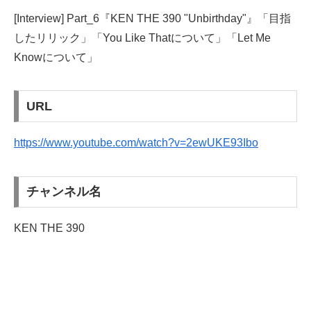
[Interview] Part_6『KEN THE 390 "Unbirthday"』「目指
したリリック」「You Like Thatについて」「Let Me
Knowについて」
URL
https://www.youtube.com/watch?v=2ewUKE93Ibo
チャンネル名
KEN THE 390