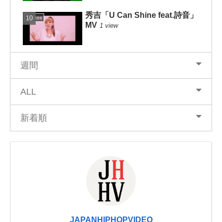
秀吉「U Can Shine feat.詩音」
Videos
MV
1 view
週間
ALL
新着順
JAPANHIPHOPVIDEO