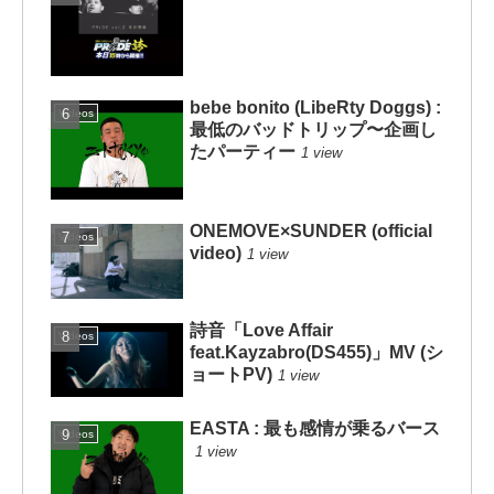
bebe bonito (LibeRty Doggs) :
Videos
最低のバッドトリップ〜企画し
たパーティー
1 view
ONEMOVE×SUNDER (official
Videos
video)
1 view
詩音「Love Affair
Videos
feat.Kayzabro(DS455)」MV (シ
ョートPV)
1 view
EASTA : 最も感情が乗るバース
Videos
1 view