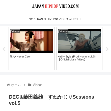
NO.1 JAPAN HIPHOP VIDEO WEBSITE.
Videos
Videos
Vi
烈火/ Never Ceen
Keiji – Style (Prod.Homunculu$)
SH
【Official Music Video】
ラ
ホーム
Videos
DEG&藤田義雄 すねかじりSessions
vol.5