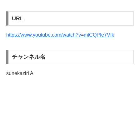
URL
https://www.youtube.com/watch?v=mtCQPfe7Vik
チャンネル名
sunekaziri A