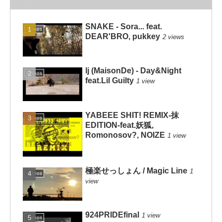
SNAKE - Sora... feat.
Videos
DEAR'BRO, pukkey
2 views
lj (MaisonDe) - Day&Night
Videos
feat.Lil Guilty
1 view
YABEEE SHIT! REMIX-抹
Videos
EDITION-feat.妖狐,
Romonosov?, NOIZE
1 view
極楽せっしょん / Magic Line
1
Videos
view
924PRIDEfinal
1 view
Videos