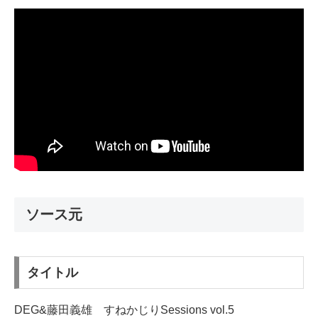
ソース元
タイトル
DEG&藤田義雄 すねかじりSessions vol.5