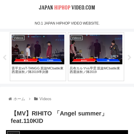
NO.1 JAPAN HIPHOP VIDEO WEBSITE.
Videos
Videos
Vi
日
晋平太vsT-TANGG.凱旋MCbattle東
呂布カルマvs早雲.凱旋MCbattle東
why 
西選抜秋ノ陣2019準決勝
西選抜秋ノ陣2019
ホーム
Videos
【MV】RIHITO 「Angel summer」
feat.110KID