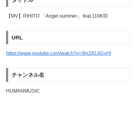
タイトル
【MV】RIHITO 「Angel summer」 feat.110KID
URL
https://www.youtube.com/watch?v=3hrZKL8GyHI
チャンネル名
HUMANMUSIC