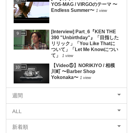
YOS-MAG / VIRGOのテーマ 〜
Endless Summer〜
1 view
[Interview] Part_6『KEN THE
Videos
390 "Unbirthday"』「目指した
リリック」「You Like Thatに
ついて」「Let Me Knowについ
て」
1 view
【Video⑤】NORIKIYO / 相模
Videos
川町 〜Barber Shop
Yokonaka〜
1 view
週間
ALL
新着順