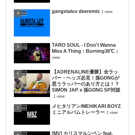
gangstaluv deeremix
1 view
Videos
TARO SOUL - I Don't Wanna
Videos
Miss A Thing：Burning36℃
1
view
【ADRENALINE優勝】全ラッ
Videos
パー・ヘッズ必見！孫GONGが
思うラッパーのあり方とは！？
SIMON JAP x 孫GONG SP対談
1 view
メヒタリアン/MEHIKARI BOYZ
Videos
ミニアルバムトレーラー
1 view
[MV] カリスマルンペン feat.
Videos