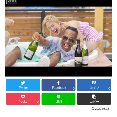
Videos
Twitter
Facebook
はてブ
0
0
Pocket
LINE
コピー
0
2020.08.18