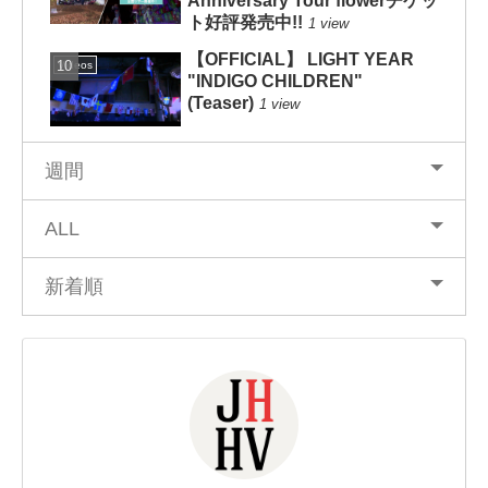
Anniversary Tour flowerチケッ
ト好評発売中!!
1 view
【OFFICIAL】 LIGHT YEAR
Videos
"INDIGO CHILDREN"
(Teaser)
1 view
週間
ALL
新着順