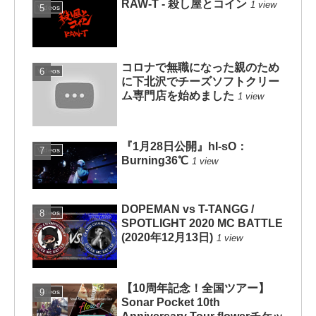
RAW-T - 殺し屋とコイン
1 view
Videos
コロナで無職になった親のため
Videos
に下北沢でチーズソフトクリー
ム専門店を始めました
1 view
『1月28日公開』hI-sO：
Videos
Burning36℃
1 view
DOPEMAN vs T-TANGG /
Videos
SPOTLIGHT 2020 MC BATTLE
(2020年12月13日)
1 view
【10周年記念！全国ツアー】
Videos
Sonar Pocket 10th