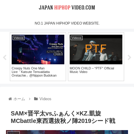
NO.1 JAPAN HIPHOP VIDEO WEBSITE.
Videos
Videos
Vi
Creepy Nuts One Man
MOON CHILD – “PTF” Official
犯蔵
Live「Katsute Tensaidatta
Music Video
Oretachie」@Nippon Budokan
30）
（For J-LOD LIVE）
ホーム
Videos
SAM×晋平太vsふぁんく×KZ.凱旋
MCbattle東西選抜秋ノ陣2019シード戦