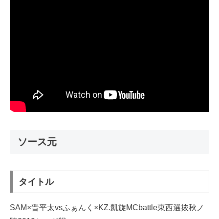
ソース元
タイトル
SAM×晋平太vsふぁんく×KZ.凱旋MCbattle東西選抜秋ノ