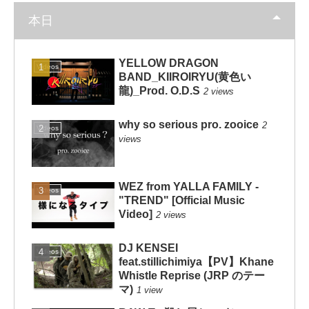
本日
YELLOW DRAGON
Videos
BAND_KIIROIRYU(黄色い
龍)_Prod. O.D.S
2 views
why so serious pro. zooice
2
Videos
views
WEZ from YALLA FAMILY -
Videos
"TREND" [Official Music
Video]
2 views
DJ KENSEI
Videos
feat.stillichimiya【PV】Khane
Whistle Reprise (JRP のテー
マ)
1 view