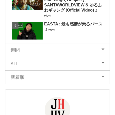
SANTAWORLDVIEW & ゆるふ
わギャング (Official Video)
1
view
EASTA : 最も感情が乗るバース
Videos
1 view
週間
ALL
新着順