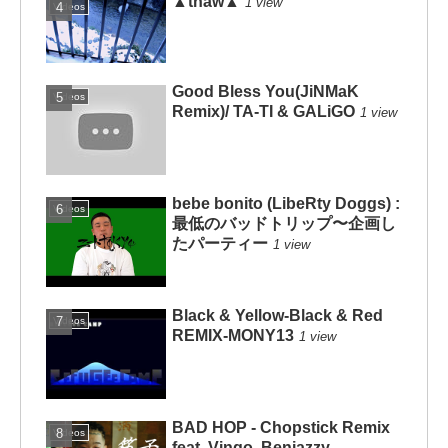
▲thaw▲
1 view
Videos
Good Bless You(JiNMaK
Videos
Remix)/ TA-TI & GALiGO
1 view
bebe bonito (LibeRty Doggs) :
Videos
最低のバッドトリップ〜企画し
たパーティー
1 view
Black & Yellow-Black & Red
Videos
REMIX-MONY13
1 view
BAD HOP - Chopstick Remix
Videos
feat. Vingo, Benjazzy,