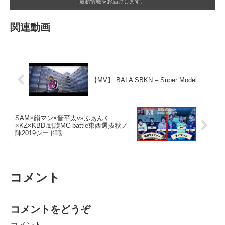
最新情報をお届けします。
関連動画
【MV】 BALA SBKN – Super Model
SAM×韻マン×晋平太vsふぁんく
×KZ×KBD.凱旋MC battle東西選抜秋ノ
陣2019シード戦
コメント
コメントをどうぞ