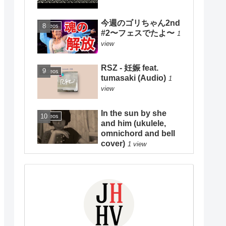
今週のゴリちゃん2nd
Videos
#2〜フェスでたよ〜
1
view
RSZ - 妊娠 feat.
Videos
tumasaki (Audio)
1
view
In the sun by she
Videos
and him (ukulele,
omnichord and bell
cover)
1 view