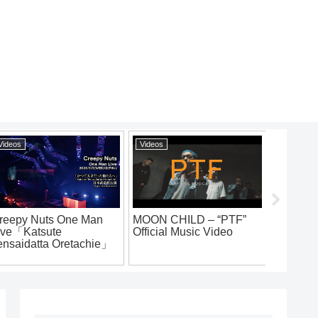
Videos
Videos
Videos
reepy Nuts One Man
MOON CHILD – “PTF”
犯蔵 
ive「Katsute
Official Music Video
5月23日
ensaidatta Oretachie」
Nippon Budokan （For
-LOD LIVE）