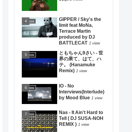
GIPPER / Sky's the
Videos
limit feat MoNa,
Terrace Martin
produced by DJ
BATTLECAT
1 view
ともちゃん9さい - 世
Videos
界の果て、はて、ハ
テ。 (Hanamuke
Remix)
1 view
IO - No
Videos
Interviews(Interlude)
by Mood Blue
1 view
Nas - It Ain't Hard to
Videos
Tell ( DJ SUSA-NOH
REMIX )
1 view