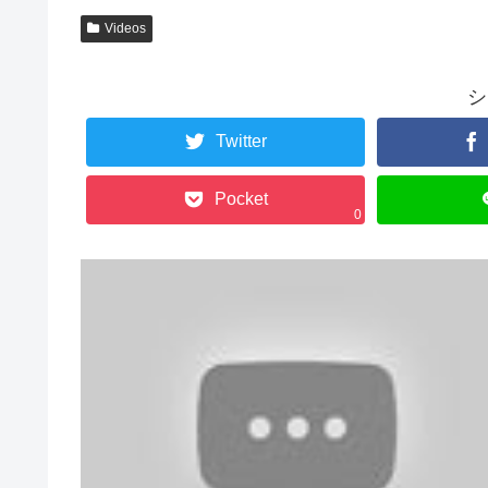
Videos
シ
Twitter
Pocket
0