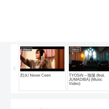
Videos
Videos
烈火/ Never Ceen
TYOSiN – 陰陽 (feat.
JUMADIBA) (Music
E vol.4
Video)