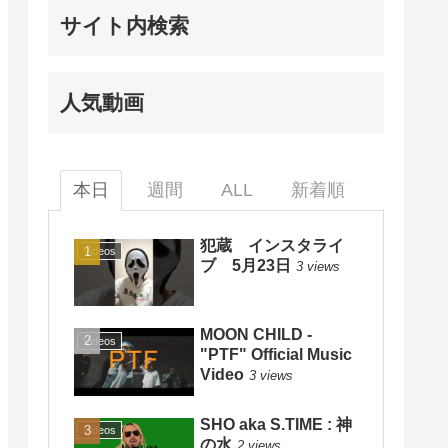
サイト内検索
人気動画
本日
週間
ALL
新着順
犯蔵 インスタライ
Videos
ブ 5月23日
3 views
MOON CHILD -
Videos
"PTF" Official Music
Video
3 views
SHO aka S.TIME : 神
Videos
の水
2 views