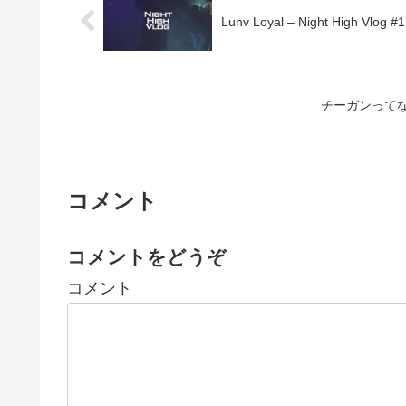
Lunv Loyal – Night High Vlog #1
チーガンってな
コメント
コメントをどうぞ
コメント