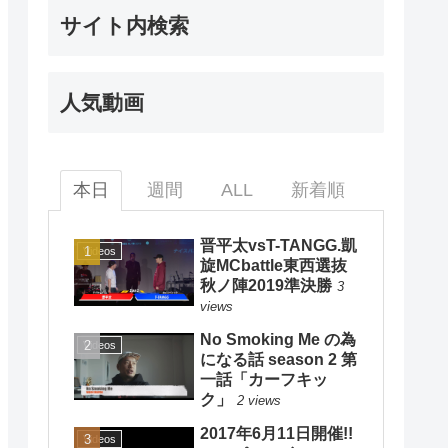
サイト内検索
人気動画
本日
週間
ALL
新着順
晋平太vsT-TANGG.凱
Videos
旋MCbattle東西選抜
秋ノ陣2019準決勝
3
views
No Smoking Me の為
Videos
になる話 season 2 第
一話「カーフキッ
ク」
2 views
2017年6月11日開催!!
Videos