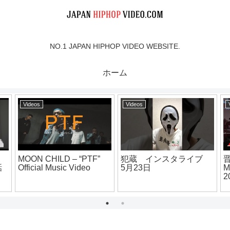
NO.1 JAPAN HIPHOP VIDEO WEBSITE.
ホーム
Videos
Videos
に
MOON CHILD – “PTF”
犯蔵 インスタライブ
晋
話
Official Music Video
5月23日
M
2