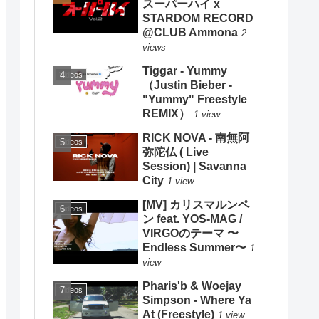
スーパーハイ x
STARDOM RECORD
@CLUB Ammona
2
views
Tiggar - Yummy
Videos
（Justin Bieber -
"Yummy" Freestyle
REMIX）
1 view
RICK NOVA - 南無阿
Videos
弥陀仏 ( Live
Session) | Savanna
City
1 view
[MV] カリスマルンペ
Videos
ン feat. YOS-MAG /
VIRGOのテーマ 〜
Endless Summer〜
1
view
Pharis'b & Woejay
Videos
Simpson - Where Ya
At (Freestyle)
1 view