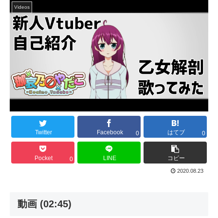
Videos
Twitter
Facebook
はてブ
0
0
Pocket
LINE
コピー
0
2020.08.23
動画 (02:45)