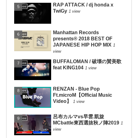
RAP ATTACK / dj honda x
Videos
TwiGy
1 view
Manhattan Records
Videos
presents® 2018 BEST OF
JAPANESE HIP HOP MIX
1
view
BUFFALOMAN / 破壊の賛美歌
Videos
feat KING104
1 view
RENZAN - Blue Pop
Videos
Ft.microM【Official Music
Video】
1 view
呂布カルマvs早雲.凱旋
Videos
MCbattle東西選抜秋ノ陣2019
1
view