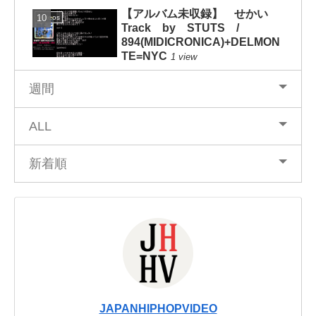
【アルバム未収録】 せかい
Videos
Track by STUTS /
894(MIDICRONICA)+DELMON
TE=NYC
1 view
週間
ALL
新着順
JAPANHIPHOPVIDEO