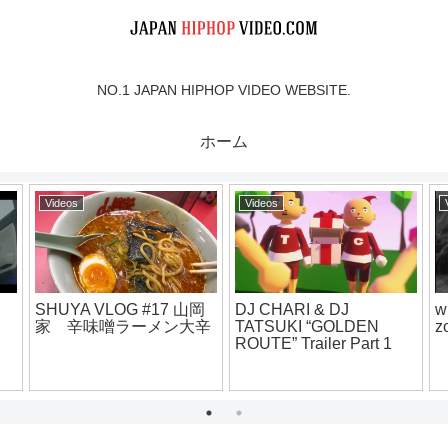
NO.1 JAPAN HIPHOP VIDEO WEBSITE.
ホーム
Videos
Videos
SHUYA VLOG #17 山岡
DJ CHARI & DJ
w
家 辛味噌ラーメン大辛
TATSUKI “GOLDEN
z
o】
ROUTE” Trailer Part 1