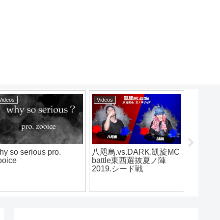
Videos
Videos
Videos
hy so serious pro.
八咫烏.vs.DARK.凱旋MC
烈火- Lif
ooice
battle東西選抜夏ノ陣
(prod b
2019.シード戦
【offici