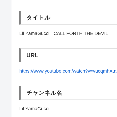
タイトル
Lil YamaGucci - CALL FORTH THE DEVIL
URL
https://www.youtube.com/watch?v=vucqmhXta
チャンネル名
Lil YamaGucci