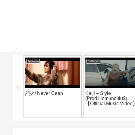
Videos
Videos
烈火/ Never Ceen
Keiji – Style
(Prod.Homunculu$)
E vol.4
【Official Music Vide