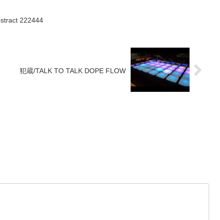
bstract 222444
犯蔵/TALK TO TALK DOPE FLOW