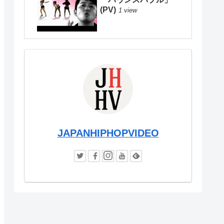
(PV)
1 view
JAPANHIPHOPVIDEO