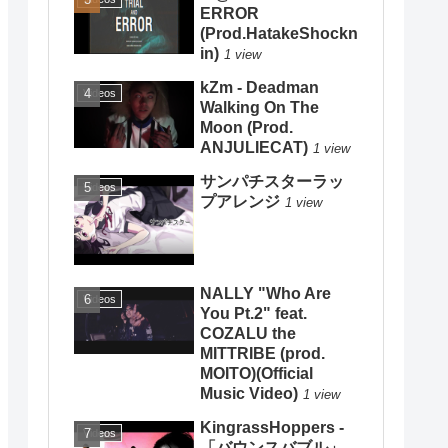
ERROR
(Prod.HatakeShockn
in)
1 view
kZm - Deadman
Videos
Walking On The
Moon (Prod.
ANJULIECAT)
1 view
サンパチスターラッ
Videos
プアレンジ
1 view
NALLY "Who Are
Videos
You Pt.2" feat.
COZALU the
MITTRIBE (prod.
MOITO)(Official
Music Video)
1 view
KingrassHoppers -
Videos
「バウンスバブル」