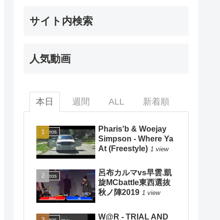
サイト内検索
人気動画
本日
週間
ALL
新着順
Pharis'b & Woejay
Videos
Simpson - Where Ya
At (Freestyle)
1 view
呂布カルマvs早雲.凱
Videos
旋MCbattle東西選抜
秋ノ陣2019
1 view
W@R - TRIAL AND
Videos