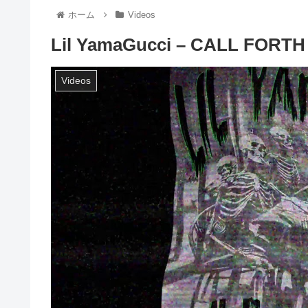
ホーム
Videos
Lil YamaGucci – CALL FORTH
Videos