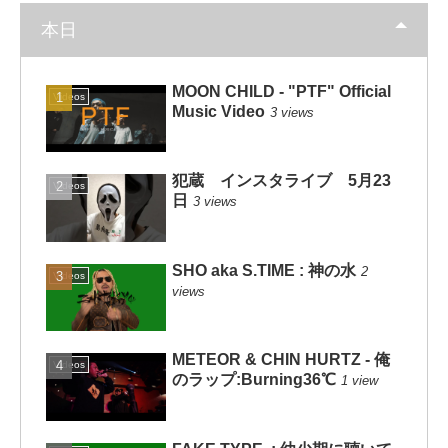
本日
MOON CHILD - "PTF" Official
Videos
Music Video
3 views
犯蔵 インスタライブ 5月23
Videos
日
3 views
SHO aka S.TIME : 神の水
2
Videos
views
METEOR & CHIN HURTZ - 俺
Videos
のラップ:Burning36℃
1 view