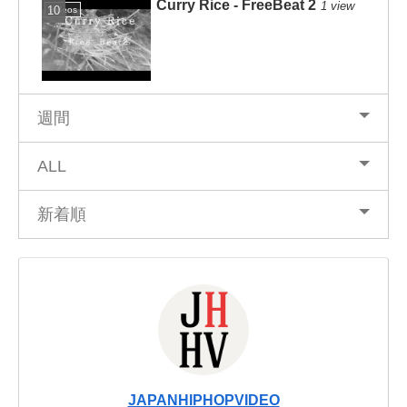
Curry Rice - FreeBeat 2
1 view
Videos
週間
ALL
新着順
JAPANHIPHOPVIDEO