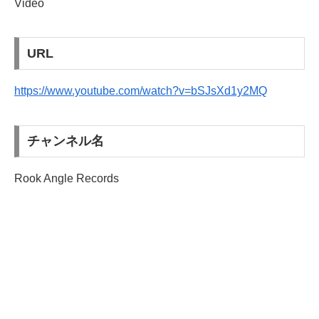
Video
URL
https://www.youtube.com/watch?v=bSJsXd1y2MQ
チャンネル名
Rook Angle Records