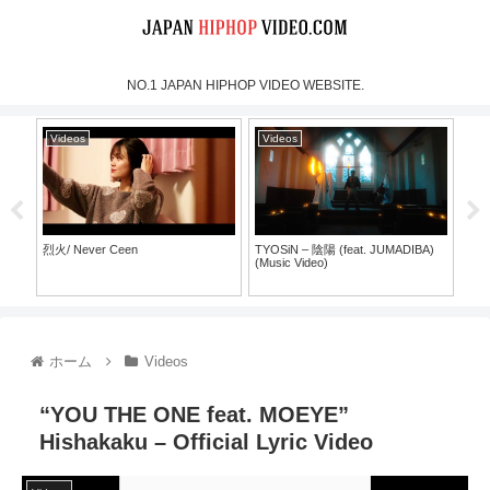
NO.1 JAPAN HIPHOP VIDEO WEBSITE.
Videos
Videos
Vi
烈火/ Never Ceen
TYOSiN – 陰陽 (feat. JUMADIBA)
DJ 
(Music Video)
“GO
ホーム
Videos
“YOU THE ONE feat. MOEYE”
Hishakaku – Official Lyric Video