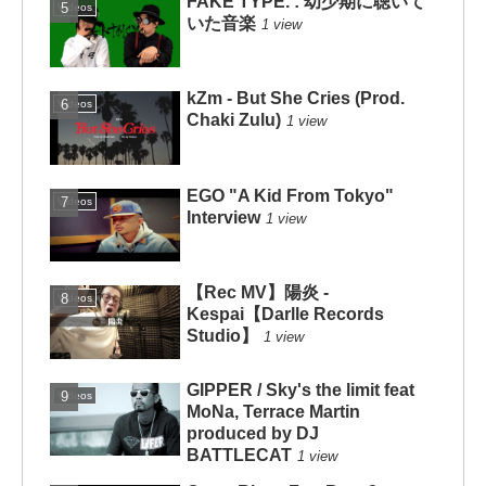
FAKE TYPE. : 幼少期に聴いて
Videos
いた音楽
1 view
kZm - But She Cries (Prod.
Videos
Chaki Zulu)
1 view
EGO "A Kid From Tokyo"
Videos
Interview
1 view
【Rec MV】陽炎 -
Videos
Kespai【Darlle Records
Studio】
1 view
GIPPER / Sky's the limit feat
Videos
MoNa, Terrace Martin
produced by DJ
BATTLECAT
1 view