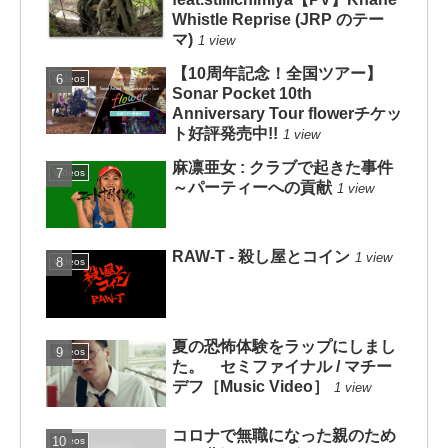
Whistle Reprise (JRP のテー
マ)
1 view
【10周年記念！全国ツアー】
Videos
Sonar Pocket 10th
Anniversary Tour flowerチケッ
ト好評発売中!!
1 view
麻凛亜女 : クラブで起きた事件
Videos
～パーティーへの貢献
1 view
RAW-T - 殺し屋とコイン
1 view
Videos
夏の恐怖体験をラップにしまし
Videos
た。 セミファイナル / マチー
デフ［Music Video］
1 view
コロナで無職になった親のため
Videos