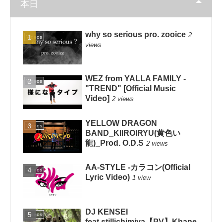
本日
why so serious pro. zooice
2
Videos
views
WEZ from YALLA FAMILY -
Videos
"TREND" [Official Music
Video]
2 views
YELLOW DRAGON
Videos
BAND_KIIROIRYU(黄色い
龍)_Prod. O.D.S
2 views
AA-STYLE -カラコン(Official
Videos
Lyric Video)
1 view
DJ KENSEI
Videos
feat.stillichimiya【PV】Khane