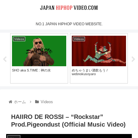
NO.1 JAPAN HIPHOP VIDEO WEBSITE.
Videos
Videos
Vi
SHO aka S.TIME : 神の水
めちゃうまい酒飲もう /
MOO
webnokusoyaro
Mus
30）
ホーム
Videos
HAIIRO DE ROSSI – “Rockstar”
Prod.Pigeondust (Official Music Video)