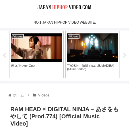
NO.1 JAPAN HIPHOP VIDEO WEBSITE.
Videos
Videos
Vi
烈火/ Never Ceen
TYOSiN – 陰陽 (feat. JUMADIBA)
SHO
(Music Video)
30）
ホーム
Videos
RAM HEAD × DIGITAL NINJA – あさをも
やして (Prod.774) [Official Music
Video]