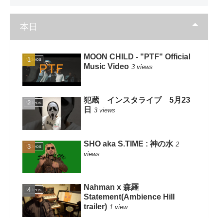
本日
MOON CHILD - "PTF" Official
Videos
Music Video
3 views
犯蔵 インスタライブ 5月23
Videos
日
3 views
SHO aka S.TIME : 神の水
2
Videos
views
Nahman x 森羅
Videos
Statement(Ambience Hill
trailer)
1 view