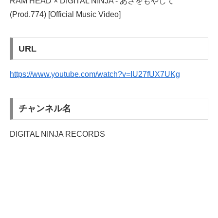
RAM HEAD × DIGITAL NINJA - あさをもやして
(Prod.774) [Official Music Video]
URL
https://www.youtube.com/watch?v=IU27fUX7UKg
チャンネル名
DIGITAL NINJA RECORDS