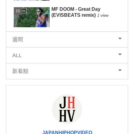
MF DOOM - Great Day
Videos
(EVISBEATS remix)
1 view
週間
ALL
新着順
JAPANHIPHOPVIDEO