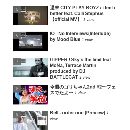
週末 CITY PLAY BOYZ / i feel i
Videos
better feat. Calli Stephus
【official MV】
1 view
IO - No Interviews(Interlude)
Videos
by Mood Blue
1 view
GIPPER / Sky's the limit feat
Videos
MoNa, Terrace Martin
produced by DJ
BATTLECAT
1 view
今週のゴリちゃん2nd #2〜フェ
Videos
スでたよ〜
1 view
Bell - order one [Preview]
1
Videos
view