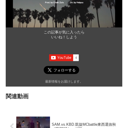
この記事が気に入ったら
いいね！しよう
最新情報をお届けします。
関連動画
SAM.vs.KBD.凱旋MCbattle東西選抜秋