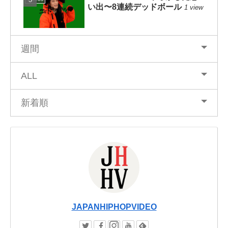
い出〜8連続デッドボール
1 view
週間
ALL
新着順
JAPANHIPHOPVIDEO