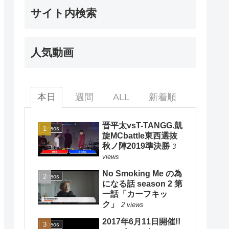
サイト内検索
人気動画
本日
週間
ALL
新着順
晋平太vsT-TANGG.凱
Videos
旋MCbattle東西選抜
秋ノ陣2019準決勝
3
views
No Smoking Me の為
Videos
になる話 season 2 第
一話「カーフキッ
ク」
2 views
2017年6月11日開催!!
Videos