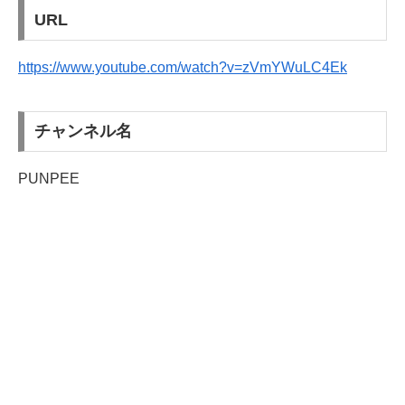
URL
https://www.youtube.com/watch?v=zVmYWuLC4Ek
チャンネル名
PUNPEE