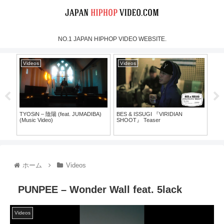
NO.1 JAPAN HIPHOP VIDEO WEBSITE.
Videos
Videos
Vi
TYOSiN – 陰陽 (feat. JUMADIBA)
BES & ISSUGI 『VIRIDIAN
MOO
(Music Video)
SHOOT』 Teaser
Mus
30）
ホーム
Videos
PUNPEE – Wonder Wall feat. 5lack
Videos