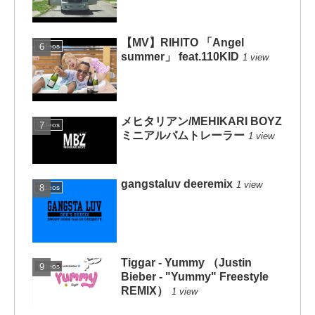
【MV】RIHITO 「Angel
Videos
summer」 feat.110KID
1 view
メヒタリアン/MEHIKARI BOYZ
Videos
ミニアルバムトレーラー
1 view
gangstaluv deeremix
1 view
Videos
Tiggar - Yummy （Justin
Videos
Bieber - "Yummy" Freestyle
REMIX）
1 view