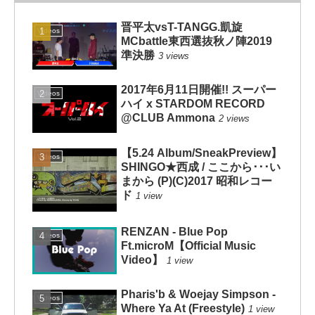
晋平太vsT-TANGG.凱旋
Videos
MCbattle東西選抜秋ノ陣2019
準決勝
3 views
2017年6月11日開催!! スーパー
Videos
ハイ x STARDOM RECORD
@CLUB Ammona
2 views
【5.24 Album/SneakPreview】
Videos
SHINGO★西成 / ここから･･･い
まから (P)(C)2017 昭和レコー
ド
1 view
RENZAN - Blue Pop
Videos
Ft.microM【Official Music
Video】
1 view
Pharis'b & Woejay Simpson -
Videos
Where Ya At (Freestyle)
1 view