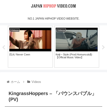
NO.1 JAPAN HIPHOP VIDEO WEBSITE.
Videos
Videos
Vi
烈火/ Never Ceen
Keiji – Style (Prod.Homunculu$)
SH
【Official Music Video】
ラ
ホーム
Videos
KingrassHoppers – 「バウンスバブル」
(PV)