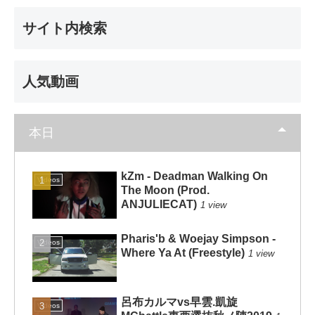
サイト内検索
人気動画
本日
kZm - Deadman Walking On
Videos
The Moon (Prod.
ANJULIECAT)
1 view
Pharis'b & Woejay Simpson -
Videos
Where Ya At (Freestyle)
1 view
呂布カルマvs早雲.凱旋
Videos