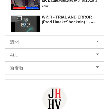
MCbattle東西選抜秋ノ陣2019
1
view
W@R - TRIAL AND ERROR
Videos
(Prod.HatakeShocknin)
1 view
週間
ALL
新着順