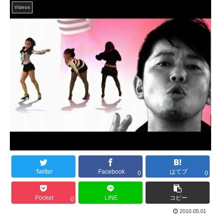
Videos
Twitter
Facebook
はてブ
0
0
Pocket
LINE
コピー
0
2010.05.01