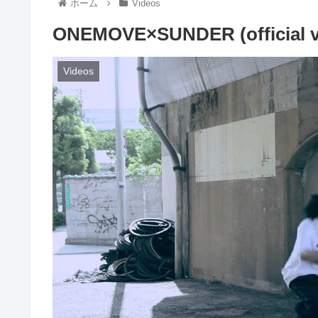
ホーム
Videos
ONEMOVE×SUNDER (official v
Videos