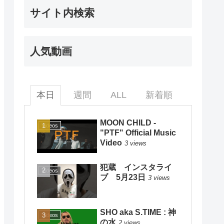
サイト内検索
人気動画
本日
週間
ALL
新着順
MOON CHILD -
Videos
"PTF" Official Music
Video
3 views
犯蔵 インスタライ
Videos
ブ 5月23日
3 views
SHO aka S.TIME : 神
Videos
の水
2 views