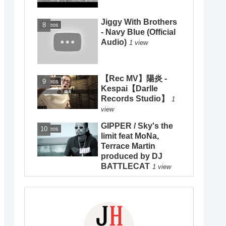
Jiggy With Brothers
Videos
- Navy Blue (Official
Audio)
1 view
【Rec MV】陽炎 -
Videos
Kespai【Darlle
Records Studio】
1
view
GIPPER / Sky's the
Videos
limit feat MoNa,
Terrace Martin
produced by DJ
BATTLECAT
1 view