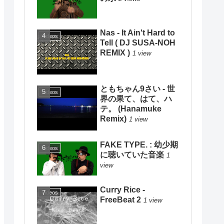
Nas - It Ain't Hard to
Videos
Tell ( DJ SUSA-NOH
REMIX )
1 view
ともちゃん9さい - 世
Videos
界の果て、はて、ハ
テ。 (Hanamuke
Remix)
1 view
FAKE TYPE. : 幼少期
Videos
に聴いていた音楽
1
view
Curry Rice -
Videos
FreeBeat 2
1 view