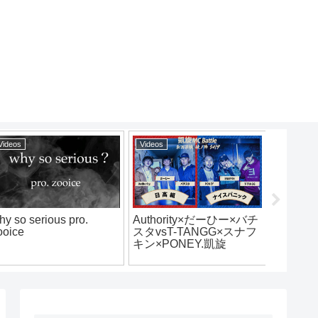
Videos
Videos
Videos
hy so serious pro.
Authority×だーひー×バチ
八咫烏.v
ooice
スタvsT-TANGG×スナフ
battl
キン×PONEY.凱旋
2019.
MCbattle東西選抜秋ノ陣
2019シード戦