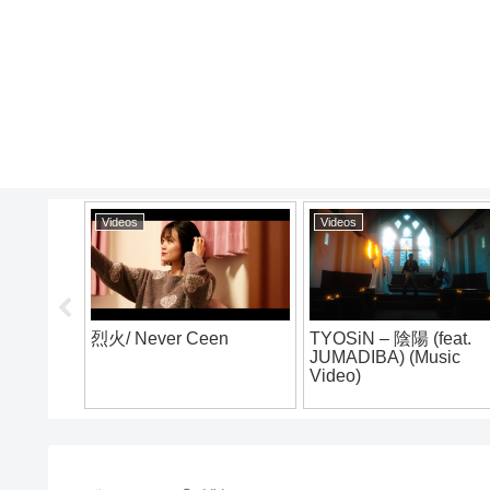
Videos
Videos
烈火/ Never Ceen
TYOSiN – 陰陽 (feat.
JUMADIBA) (Music
E vol.4
Video)