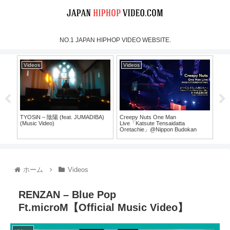
NO.1 JAPAN HIPHOP VIDEO WEBSITE.
Videos
Videos
Vi
TYOSiN – 陰陽 (feat. JUMADIBA)
Creepy Nuts One Man
MOO
(Music Video)
Live「Katsute Tensaidatta
Mus
Oretachie」@Nippon Budokan
30）
（For J-LOD LIVE）
ホーム
Videos
RENZAN – Blue Pop
Ft.microM【Official Music Video】