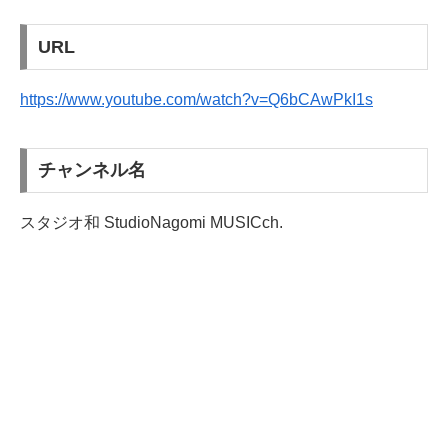
URL
https://www.youtube.com/watch?v=Q6bCAwPkI1s
チャンネル名
スタジオ和 StudioNagomi MUSICch.