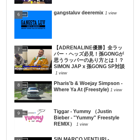
gangstaluv deeremix
1 view
Videos
【ADRENALINE優勝】全ラッ
Videos
パー・ヘッズ必見！孫GONGが
思うラッパーのあり方とは！？
SIMON JAP x 孫GONG SP対談
1 view
Pharis'b & Woejay Simpson -
Videos
Where Ya At (Freestyle)
1 view
Tiggar - Yummy （Justin
Videos
Bieber - "Yummy" Freestyle
REMIX）
1 view
SIN MARCO VENTURI -