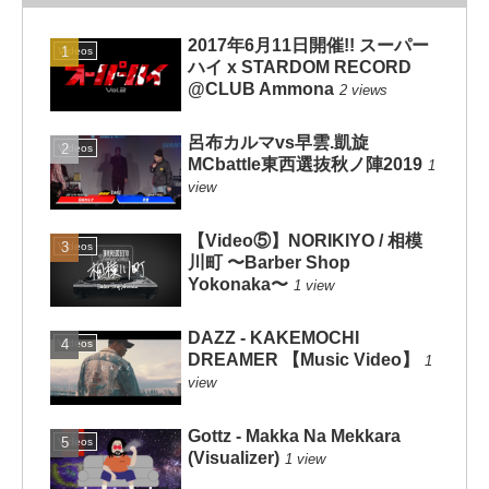
2017年6月11日開催!! スーパー
Videos
ハイ x STARDOM RECORD
@CLUB Ammona
2 views
呂布カルマvs早雲.凱旋
Videos
MCbattle東西選抜秋ノ陣2019
1
view
【Video⑤】NORIKIYO / 相模
Videos
川町 〜Barber Shop
Yokonaka〜
1 view
DAZZ - KAKEMOCHI
Videos
DREAMER 【Music Video】
1
view
Gottz - Makka Na Mekkara
Videos
(Visualizer)
1 view