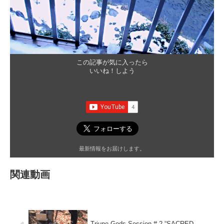
この記事が気に入ったら
いいね！しよう
最新情報をお届けします。
関連動画
Triune Gods Session # 2 “SACRED