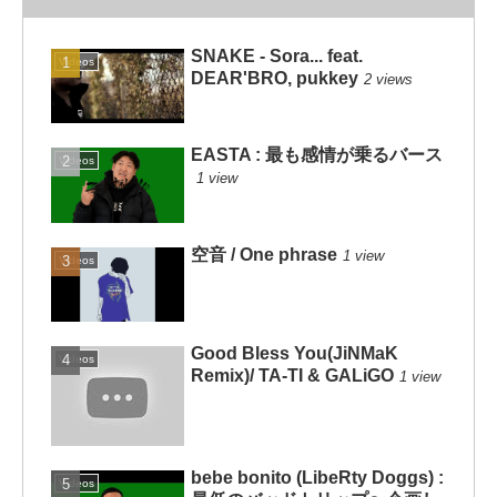
SNAKE - Sora... feat.
Videos
DEAR'BRO, pukkey
2 views
EASTA : 最も感情が乗るバース
Videos
1 view
空音 / One phrase
1 view
Videos
Good Bless You(JiNMaK
Videos
Remix)/ TA-TI & GALiGO
1 view
bebe bonito (LibeRty Doggs) :
Videos