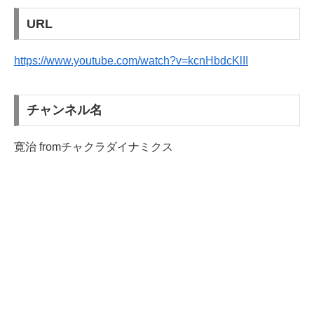
URL
https://www.youtube.com/watch?v=kcnHbdcKlII
チャンネル名
寛治 fromチャクラダイナミクス