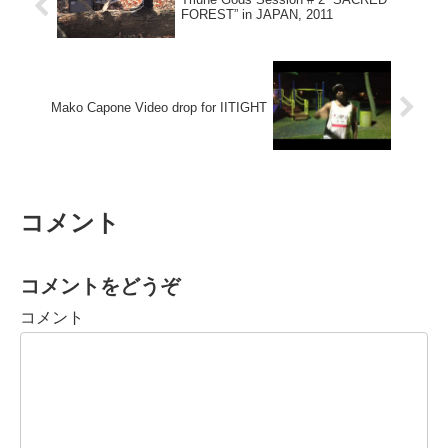
FOREST” in JAPAN, 2011
Mako Capone Video drop for IITIGHT
コメント
コメントをどうぞ
コメント