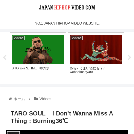
NO.1 JAPAN HIPHOP VIDEO WEBSITE.
Videos
Videos
Vi
SHO aka S.TIME : 神の水
めちゃうまい酒飲もう /
MOO
webnokusoyaro
Mus
30）
ホーム
Videos
TARO SOUL – I Don’t Wanna Miss A
Thing：Burning36℃