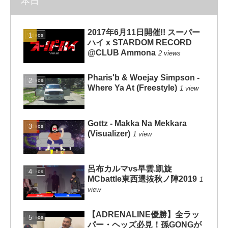
本日
2017年6月11日開催!! スーパー
Videos
ハイ x STARDOM RECORD
@CLUB Ammona
2 views
Pharis'b & Woejay Simpson -
Videos
Where Ya At (Freestyle)
1 view
Gottz - Makka Na Mekkara
Videos
(Visualizer)
1 view
呂布カルマvs早雲.凱旋
Videos
MCbattle東西選抜秋ノ陣2019
1
view
【ADRENALINE優勝】全ラッ
Videos
パー・ヘッズ必見！孫GONGが