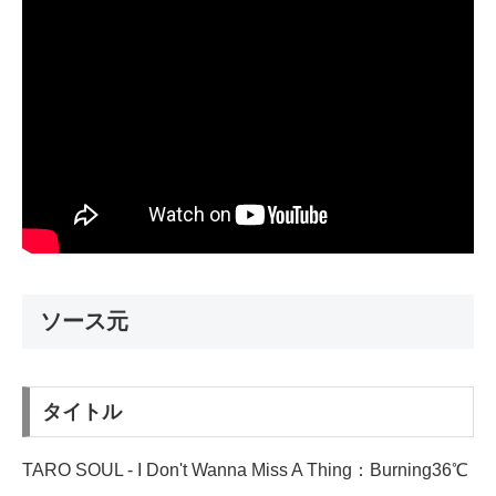
ソース元
タイトル
TARO SOUL - I Don't Wanna Miss A Thing：Burning36℃