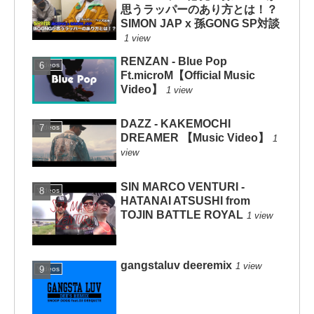
思うラッパーのあり方とは！？
SIMON JAP x 孫GONG SP対談
1 view
RENZAN - Blue Pop
Videos
Ft.microM【Official Music
Video】
1 view
DAZZ - KAKEMOCHI
Videos
DREAMER 【Music Video】
1
view
SIN MARCO VENTURI -
Videos
HATANAI ATSUSHI from
TOJIN BATTLE ROYAL
1 view
gangstaluv deeremix
1 view
Videos