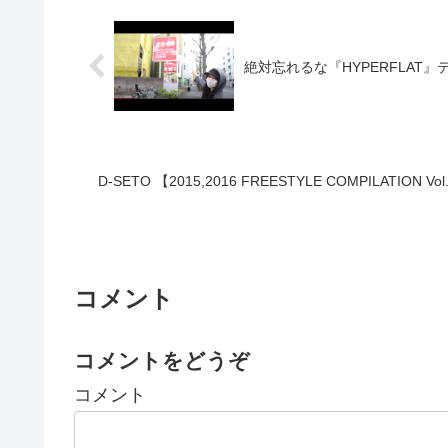
絶対忘れるな『HYPERFLAT』
D-SETO 【2015,2016 FREESTYLE COMPILATION Vo
コメント
コメントをどうぞ
コメント