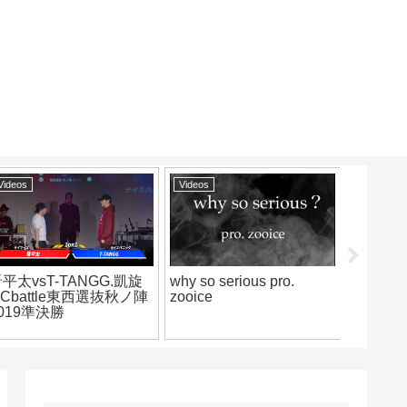
Videos
Videos
Videos
平太vsT-TANGG.凱旋
why so serious pro.
Pharis’
Cbattle東西選抜秋ノ陣
zooice
Simpson
019準決勝
(Freesty