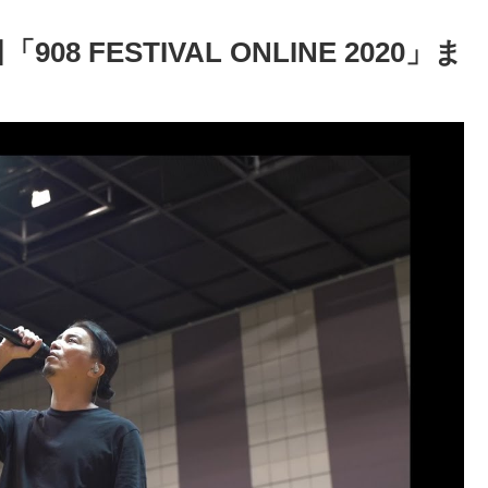
08 FESTIVAL ONLINE 2020」ま