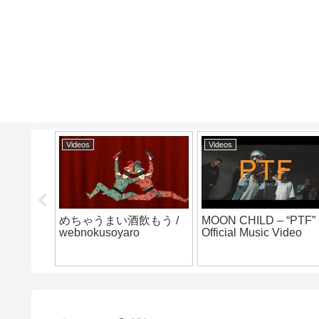
Videos
Videos
めちゃうまい酒飲もう /
MOON CHILD – “PTF”
webnokusoyaro
Official Music Video
WJ
）