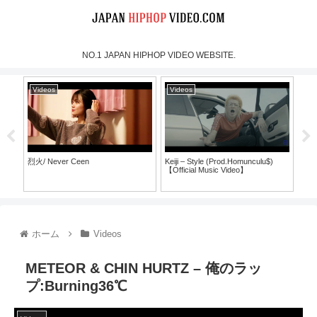
NO.1 JAPAN HIPHOP VIDEO WEBSITE.
Videos
Videos
Vi
烈火/ Never Ceen
Keiji – Style (Prod.Homunculu$)
SH
【Official Music Video】
ラ
ホーム
Videos
METEOR & CHIN HURTZ – 俺のラッ
プ:Burning36℃