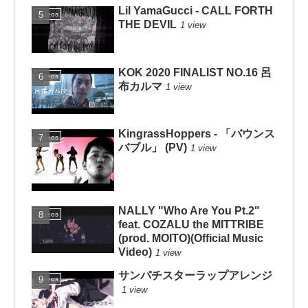
Lil YamaGucci - CALL FORTH
Videos
THE DEVIL
1 view
KOK 2020 FINALIST NO.16 呂
Videos
布カルマ
1 view
KingrassHoppers - 「バウンス
Videos
バブル」 (PV)
1 view
NALLY "Who Are You Pt.2"
Videos
feat. COZALU the MITTRIBE
(prod. MOITO)(Official Music
Video)
1 view
サンパチスターラップアレンジ
Videos
1 view