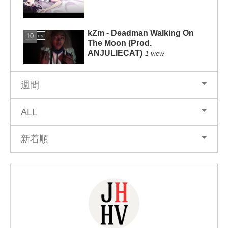
kZm - Deadman Walking On
Videos
The Moon (Prod.
ANJULIECAT)
1 view
週間
ALL
新着順