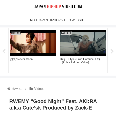
NO.1 JAPAN HIPHOP VIDEO WEBSITE.
Videos
Videos
Vi
烈火/ Never Ceen
Keiji – Style (Prod.Homunculu$)
SH
【Official Music Video】
ラ
ホーム
Videos
RWEMY “Good Night” Feat. AKI:RA
a.k.a Cute’sk Produced by Zack-E