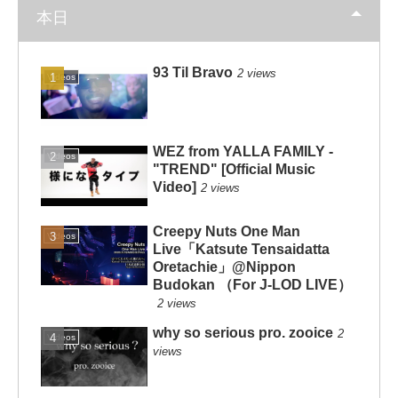
本日
93 Til Bravo
2 views
Videos
WEZ from YALLA FAMILY -
Videos
"TREND" [Official Music
Video]
2 views
Creepy Nuts One Man
Videos
Live「Katsute Tensaidatta
Oretachie」@Nippon
Budokan （For J-LOD LIVE）
2 views
why so serious pro. zooice
2
Videos
views