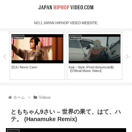
NO.1 JAPAN HIPHOP VIDEO WEBSITE.
Videos
Videos
Vi
烈火/ Never Ceen
Keiji – Style (Prod.Homunculu$)
SH
【Official Music Video】
ラ
ホーム
Videos
ともちゃん9さい – 世界の果て、はて、ハ
テ。 (Hanamuke Remix)