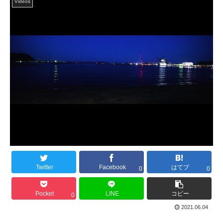
Videos
Twitter
Facebook
はてブ
0
0
Pocket
LINE
コピー
0
2021.06.04