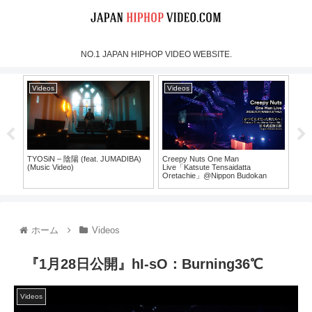
NO.1 JAPAN HIPHOP VIDEO WEBSITE.
Videos
Videos
Vi
TYOSiN – 陰陽 (feat. JUMADIBA)
Creepy Nuts One Man
MOO
(Music Video)
Live「Katsute Tensaidatta
Mus
Oretachie」@Nippon Budokan
30）
（For J-LOD LIVE）
ホーム
Videos
『1月28日公開』hI-sO：Burning36℃
Videos