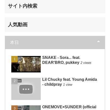
サイト内検索
人気動画
本日
SNAKE - Sora... feat.
Videos
DEAR'BRO, pukkey
2 views
Lil Chucky feat. Young Amida
Videos
- childpray
1 view
ONEMOVE×SUNDER (official
Videos