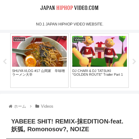
NO.1 JAPAN HIPHOP VIDEO WEBSITE.
Videos
Videos
Vi
SHUYA VLOG #17 山岡家 辛味噌
DJ CHARI & DJ TATSUKI
why 
ラーメン大辛
“GOLDEN ROUTE” Trailer Part 1
ホーム
Videos
YABEEE SHIT! REMIX-抹EDITION-feat.
妖狐, Romonosov?, NOIZE