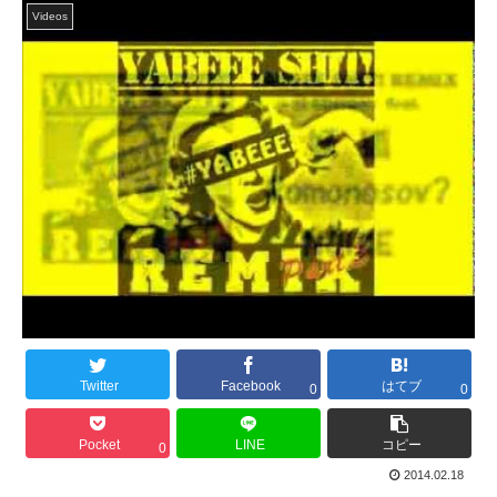
Videos
Twitter
Facebook
はてブ
0
0
Pocket
LINE
コピー
0
2014.02.18