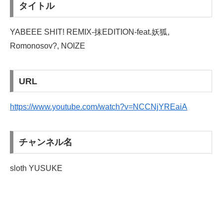
タイトル
YABEEE SHIT! REMIX-抹EDITION-feat.妖狐,
Romonosov?, NOIZE
URL
https://www.youtube.com/watch?v=NCCNjYREaiA
チャンネル名
sloth YUSUKE