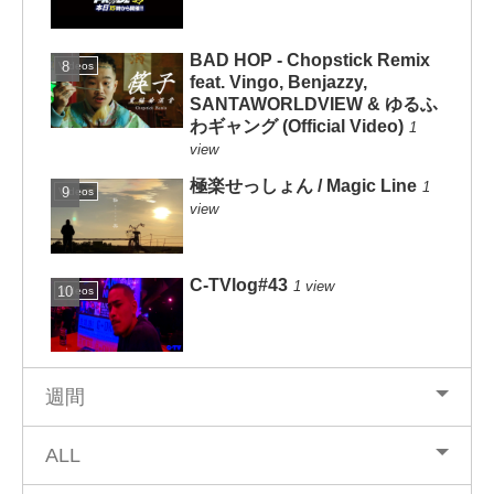
BAD HOP - Chopstick Remix
Videos
feat. Vingo, Benjazzy,
SANTAWORLDVIEW & ゆるふ
わギャング (Official Video)
1
view
極楽せっしょん / Magic Line
1
Videos
view
C-TVlog#43
1 view
Videos
週間
ALL