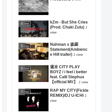
kZm - But She Cries
Videos
(Prod. Chaki Zulu)
1
view
Nahman x 森羅
Videos
Statement(Ambienc
e Hill trailer)
1 view
週末 CITY PLAY
Videos
BOYZ / i feel i better
feat. Calli Stephus
【official MV】
1 view
RAP MY CITY(Fickle
Videos
REMIX)/DJ U-ICHI
1
view