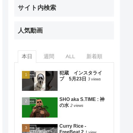
サイト内検索
人気動画
本日
週間
ALL
新着順
犯蔵 インスタライ
Videos
ブ 5月23日
3 views
SHO aka S.TIME : 神
Videos
の水
2 views
Curry Rice -
Videos
FreeBeat 2
1 view